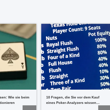
nsen: Wie sie beim
10 Fragen, die Sie vor dem Kauf
tionieren
eines Poker-Analyzers wissen
müssen 2026 Pre-Purchase Buyer's