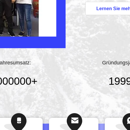
Kontaktlinsen, Poker-
Lernen Sie me
Baccarat-Betrüger un
Hauptprodukten gehör
Spielkarten, Poker...
ahresumsatz:
Gründungsj
000000
+
199