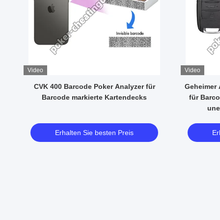
Video
Video
n
CVK 400 Barcode Poker Analyzer für
Geheimer 
Barcode markierte Kartendecks
für Barc
une
Erhalten Sie besten Preis
Er