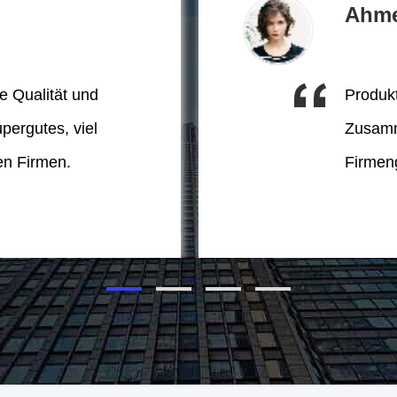
Ahm
e Qualität und
Produkt 
upergutes, viel
Zusamme
en Firmen.
Firmen
Produkt