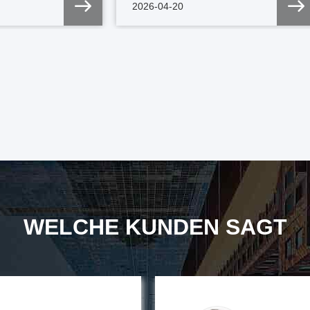
2026-04-20
Guide for Serious Edge Players
WELCHE KUNDEN SAGT