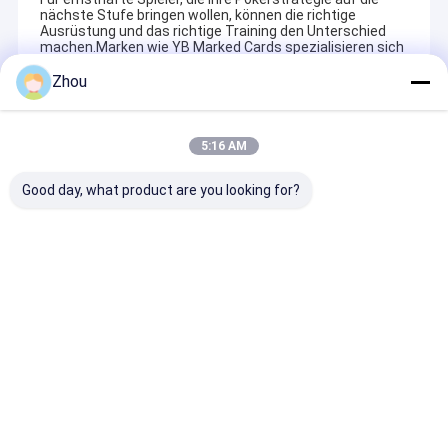
nächste Stufe bringen wollen, können die richtige
Ausrüstung und das richtige Training den Unterschied
machen.Marken wie YB Marked Cards spezialisieren sich
auf erstklassige Lösungen für professionelle Leistung.
Zhou
Recommended Products
5:16 AM
Good day, what product are you looking for?
Infrarot-
Markierte Karten
Fortgeschritt
Kontaktlinsen zum
Sonnenbrille zum
Infrarotbrille 
Betrügen
Erkennen markierter
Erkennung von
Karten durch
betrügerisch
versteckte Tinte
gekennzeichne
Anfrage absenden
Anfrage absenden
Anfrage abs
sehen
Spielkarten
Startseite
Über uns
Kontakt
Desktop Site