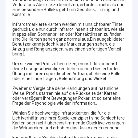
Verlust aus.Aber sie zu benutzen, erfordert mehr als nur
eine besondere BrilleEs geht um Geschick, Timing und
Kontrolle.
Infrarotmarkierte Karten werden mit unsichtbarer Tinte
gedruckt, die nur durch Infrarotlinsen sichtbar ist, wie sie
in speziellen Sonnenbrillen oder Kontaktlinsen zu finden
sind.Die Karten sehen ganz normal aus.Ein ausgebildeter
Benutzer kann jedoch klare Markierungen sehen, die
Anzug und Rang anzeigen, was einen sofortigen Vorteil
bringt.
Um sie wie ein Profi zu benutzen, musst du zunächst
deine Lesegeschwindigkeit beherrschen.Dies erfordert
Übung mit Ihrem spezifischen Aufbau, ob Sie eine Brille
oder eine Linse tragen., Beleuchtung und Winkel.
Zweitens: Vergleiche deine Handlungen auf natürliche
Weise. Profis starren nie auf die Rückseite der Karten
oder verzögern ihre Bewegungen.Poker ist so sehr eine
Frage der Psychologie wie der Information..
Wählen Sie hochwertige Infrarotkarten, die für die
Lichtverhältnisse Ihrer Spiele konzipiert sind.Schlechtere
Karten oder nicht übereinstimmende Objektive verringern
die Wirksamkeit und erhöhen das Risiko der Erkennung.
Für ernsthafte Spieler, die ihre Pokerstrategie auf die