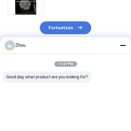
Fortsetzen
Zhou
Empfohlene Produkte
11:47 PM
Good day, what product are you looking for?
HD Poker Scanner
Car Keys Poker Card
Aschenbecher
Reißverschluss
Scanner for Barcode
versteckter S
Brieftaschenobjektiv
Marked Decks
für Poker-
Kamera für Poker
Analysator mi
Analyzer Gerät
Barcode-Erke
Bestpreis
Bestpreis
Bestprei