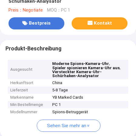
Schürhaken-Analysator
Preis：Negotiate
MOQ：PC 1
Bestpreis
Kontakt
Produkt-Beschreibung
,
Moderne Spions-Kamera-Uhr
,
Spieler spionieren Kamera-Uhr aus
Ausgesucht
Versteckter Kamera-Uhr-
Schürhaken-Analysator
Herkunftsort
China
Lieferzeit
5-8 Tage
Markenname
YB Marked Cards
Min Bestellmenge
PC 1
Modellnummer
Spions-Betruggerät
Sehen Sie mehr an