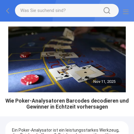
Nov 11, 2025
Wie Poker-Analysatoren Barcodes decodieren und
Gewinner in Echtzeit vorhersagen
Ein Poker-Analysator ist ein leistungsstarkes Werkzeug,