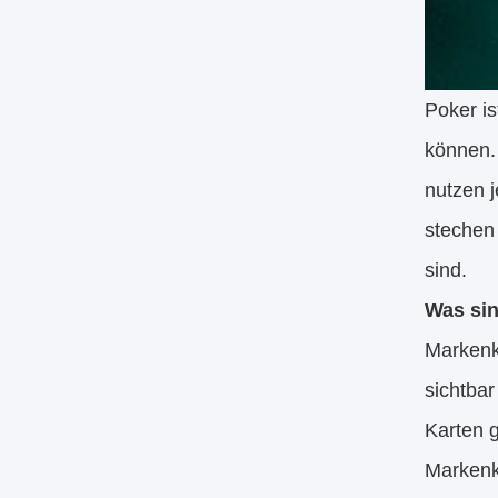
Poker is
können.
nutzen j
stechen 
sind.
Was sin
Markenka
sichtbar
Karten 
Markenka