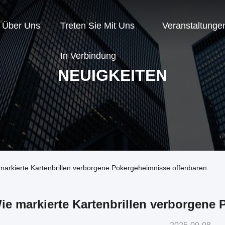
Über Uns
Treten Sie Mit Uns
Veranstaltunge
In Verbindung
NEUIGKEITEN
markierte Kartenbrillen verborgene Pokergeheimnisse offenbaren
ie markierte Kartenbrillen verborgene