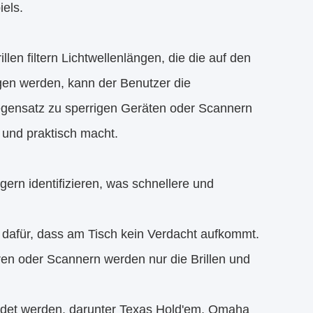
iels.
llen filtern Lichtwellenlängen, die die auf den
agen werden, kann der Benutzer die
egensatz zu sperrigen Geräten oder Scannern
t und praktisch macht.
ern identifizieren, was schnellere und
en dafür, dass am Tisch kein Verdacht aufkommt.
en oder Scannern werden nur die Brillen und
endet werden, darunter Texas Hold'em, Omaha