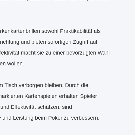
enkartenbrillen sowohl Praktikabilität als
richtung und bieten sofortigen Zugriff auf
ektivität macht sie zu einer bevorzugten Wahl
fen wollen.
m Tisch verborgen bleiben. Durch die
markierten Kartenspielen erhalten Spieler
 und Effektivität schätzen, sind
e und Leistung beim Poker zu verbessern.