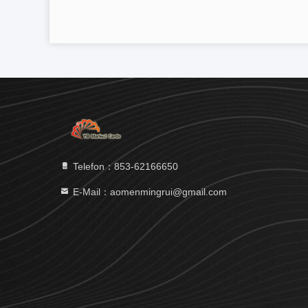
Telefon：853-62166650‬
E-Mail：aomenmingrui@gmail.com