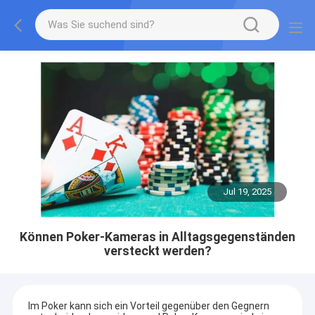
Jul 19, 2025
Können Poker-Kameras in Alltagsgegenständen
versteckt werden?
Im Poker kann sich ein Vorteil gegenüber den Gegnern