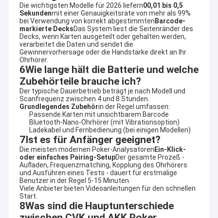
Die wichtigsten Modelle für 2026 liefern
00,01 bis 0,5 
Tinte, Baccarat-Betrüger und andere Poker-Betrüger.
Fabrik-Ausflug
Sekunden
mit einer Genauigkeitsrate von mehr als 99% 
bei Verwendung von korrekt abgestimmten
Barcode-
Zu unseren Hauptprodukten gehören unsichtbare mit Tinte
markierte Decks
Das System liest die Seitenränder des 
Qualitätskontrolle
markierte Spielkarten, Poker-Analysatoren, Kontaktlinsen für
Decks, wenn Karten ausgeteilt oder gehalten werden, 
markierte Karten, Barcode-Scanner, alle Arten von Würfeln,
verarbeitet die Daten und sendet die 
Treten Sie mit uns in Verbindung
markierte Mahjong-Fliesen, unsichtbare Tinte,Software für
Gewinnervorhersage oder die Handstärke direkt an Ihr 
Ohrhörer.
Texas und Omaha, und Poker-Schuhe, Shuffler-Maschinen für
6Wie lange hält die Batterie und welche
Baccarat und Blackjack Spiele und so weiter - wir machen alle
Nachrichten
Arten von Betrug Geräte für alle Formen von
Zubehörteile brauche ich?
Glücksspiel.Amerika, Japan, Italien, Russland, Südostasien, es
Der typische Dauerbetrieb beträgt je nach Modell und 
Fälle
gibt sogar viele Niederlassungen in Indien und vielen anderen
Scanfrequenz zwischen 4 und 8 Stunden.
Ländern.Die Rückmeldungen unserer Kunden zu diesen
Grundlegendes Zubehör
in der Regel umfassen:
Produkten sind wegen des angemessenen Preises ziemlich
Passende Karten mit unsichtbarem Barcode
Blog
gut., gute Qualität und großartiger Service.
Bluetooth-Nano-Ohrhörer (mit Vibrationsoption)
Ladekabel und Fernbedienung (bei einigen Modellen)
7Ist es für Anfänger geeignet?
Für die Spiele, die wir machen: Texas Holdem (Poker), Omaha,
Baccarat, Blackjack, In-Out-Spiel, Flush-Spiel, Niuniu-Spiel,
Die meisten modernen Poker-Analysatoren
Ein-Klick- 
Mahjong-Spiel, Taiwan Paigow-Spiel, chinesisches Poker,
oder einfaches Pairing-Setup
Der gesamte Prozeß - 
Schürhaken-Betruggerät
Aufladen, Frequenzmatching, Kopplung des Ohrhörers 
Vietnam-Spiel,Kambodscha-Spiel und einige lokale Spiele,
und Ausführen eines Tests - dauert für erstmalige 
können mehr als 90% der Spiele programmiert werden.
Benutzer in der Regel 5-15 Minuten.
Schürhaken-Analysator-Gerät
Viele Anbieter bieten Videoanleitungen für den schnellen 
Wir arbeiten mit dem Chinesischen Institut für Elektronik für die
Start.
Forschung und Entwicklung unserer Produkte,Das trägt dazu
Infrarotkontaktlinsen
8Was sind die Hauptunterschiede
bei, diese Produkte Jahr für Jahr zu verbessern und uns in die
zwischen CVK und AKK Poker