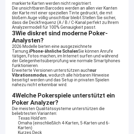
markierte Karten werden nicht registriert.
Die unsichtbaren Barcodes werden an allen vier Kanten 
der Karte mit einer speziellen Tinte gedruckt, die mit 
bloßem Auge völlig unsichtbar bleibt.Stellen Sie sicher, 
dass die Deckfrequenz (A / B / C-Kanal perfekt zu Ihrem 
Analyzermodell für 100% Genauigkeit passt.
3Wie diskret sind moderne Poker-
Analysten?
2026 Modelle bieten eine ausgezeichnete 
Tarnung.
iPhone-ähnliche Schalen
Sie können Anrufe 
tätigen, Fotos machen, im Internet surfen und während 
der Gelegenheitsüberprüfung wie normale Smartphones 
funktionieren.
Erweiterte Versionen unterstützen auch
nur 
Vibrationsmodus
, wodurch alle hörbaren Hinweise 
beseitigt werden und das Setup in privaten Spielen 
nahezu nicht erkennbar wird.
4Welche Pokerspiele unterstützt ein
Poker Analyzer?
Die meisten Qualitätssysteme unterstützen die 
beliebtesten Varianten:
Texas Hold'em
Omaha (einschließlich 4-Karten, 5-Karten und 6-
Karten)
Kurzes Deck