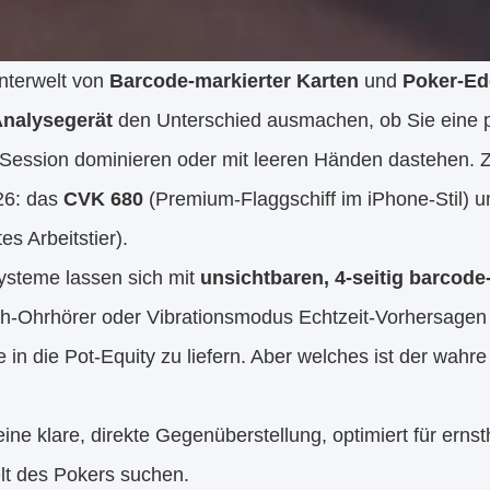
nterwelt von 
Barcode-markierter Karten
 und 
Poker-Ed
nalysegerät
 den Unterschied ausmachen, ob Sie eine p
ession dominieren oder mit leeren Händen dastehen. Z
26: das 
CVK 680
 (Premium-Flaggschiff im iPhone-Stil) u
tes Arbeitstier).
ysteme lassen sich mit 
unsichtbaren, 4-seitig barcod
th-Ohrhörer oder Vibrationsmodus Echtzeit-Vorhersagen 
e in die Pot-Equity zu liefern. Aber welches ist der wahre u
 eine klare, direkte Gegenüberstellung, optimiert für erns
lt des Pokers suchen.