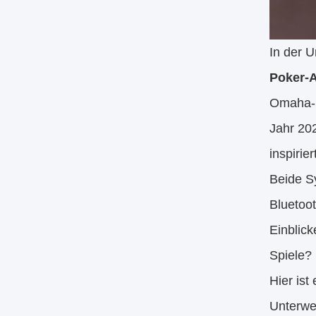
In der U
Poker-A
Omaha-S
Jahr 20
inspirier
Beide S
Bluetoo
Einblick
Spiele?
Hier ist
Unterwe