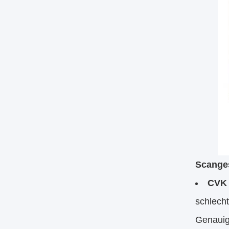
Scanges
CVK 
schlech
Genauig