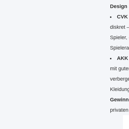
Design 
CVK 
diskret 
Spieler,
Spieler
AKK
mit gut
verberg
Kleidung
Gewinne
private