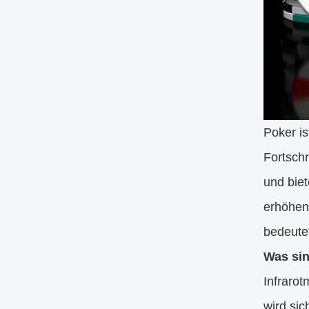
Poker is
Fortschr
und bie
erhöhen
bedeutet
Was sin
Infrarot
wird sic