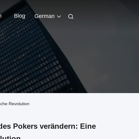
n
Blog
German
sche Revolution
 des Pokers verändern: Eine
lution