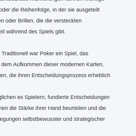
der die Reihenfolge, in der sie ausgeteilt
n oder Brillen, die die versteckten
eil während des Spiels gibt.
Traditionell war Poker ein Spiel, das
Mit dem Aufkommen dieser modernen Karten,
nen, die ihren Entscheidungsprozess erheblich
glichen es Spielern, fundierte Entscheidungen
nen die Stärke ihrer Hand beurteilen und die
wegungen selbstbewusster und strategischer