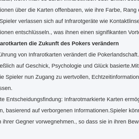
ionen über die Karten offenbaren, wie ihre Farbe, Rang o
pieler verlassen sich auf Infrarotgeräte wie Kontaktlinse
ionen entschlüsseln., was ihnen einen signifikanten Vort
rarotkarten die Zukunft des Pokers verändern
ührung von Infrarotkarten verändert die Pokerlandschaft. 
ießlich auf Geschick, Psychologie und Glück basierte.
e Spieler nun Zugang zu wertvollen, Echtzeitinformatio
ssen.
te Entscheidungsfindung: Infrarotmarkierte Karten ermö
en, basierend auf verborgenen Informationen.Spieler kön
n ihrer Gegner vorwegnehmen., so dass sie in ihren Be