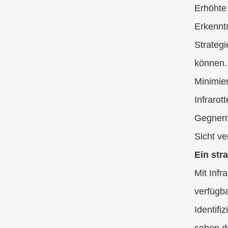
Erhöhte
Erkennt
Strategi
können.
Minimier
Infrarot
Gegnern
Sicht ve
Ein str
Mit Infr
verfügb
Identifi
sehen.de