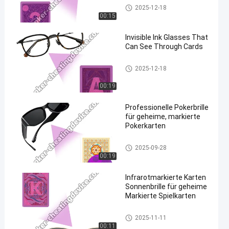
Markierte Karten Brille
2025-12-18
00:15
Invisible Ink Glasses That
Can See Through Cards
Markierte Karten Brille
2025-12-18
00:19
Professionelle Pokerbrille
für geheime, markierte
Pokerkarten
Markierte Karten Brille
2025-09-28
00:19
Infrarotmarkierte Karten
Sonnenbrille für geheime
Markierte Spielkarten
Markierte Karten Brille
2025-11-11
00:11