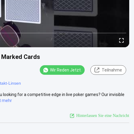
ed Marked Cards
Wir Reden Jetzt.
Teilnahme
takt-Linsen
u looking for a competitive edge in live poker games? Our invisible
t mehr
Hinterlassen Sie eine Nachricht