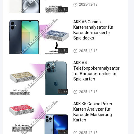
Schürhaken-Analysator-Gerät
2025-12-18
00:16
AKK A6 Casino-
Kartenanalysator für
Barcode-markierte
Spieldecks
Schürhaken-Analysator-Gerät
00:10
2025-12-18
AKK A4
Telefonpokeranalysator
für Barcode-markierte
Spielkarten
Schürhaken-Analysator-Gerät
00:27
2025-12-18
AKK K5 Casino Poker
Karten Analyzer für
Barcode Markierung
Karten
Schürhaken-Analysator-Gerät
00:25
2025-12-18