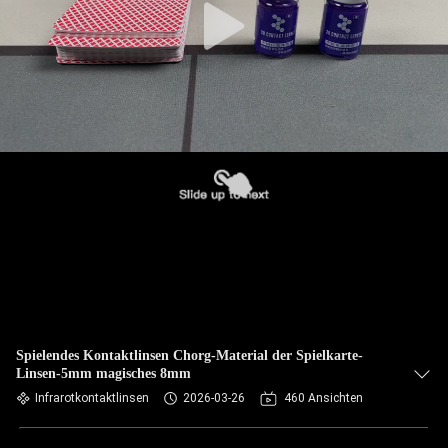
Spielendes Kontaktlinsen Chorg-Material der Spielkarte-
Linsen-5mm magisches 8mm
Infrarotkontaktlinsen
2026-03-26
460 Ansichten