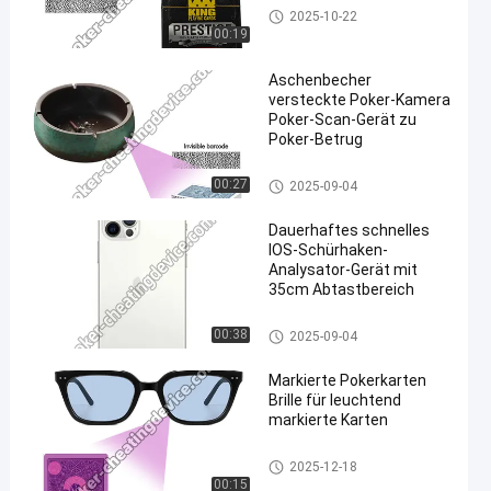
Barcode-markierte Spielkarten
2025-10-22
00:19
Aschenbecher
versteckte Poker-Kamera
Poker-Scan-Gerät zu
Poker-Betrug
Schürhaken-Betruggerät
00:27
2025-09-04
Dauerhaftes schnelles
IOS-Schürhaken-
Analysator-Gerät mit
35cm Abtastbereich
Schürhaken-Analysator-Gerät
00:38
2025-09-04
Markierte Pokerkarten
Brille für leuchtend
markierte Karten
Markierte Karten Brille
2025-12-18
00:15