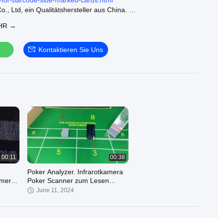
for-barcode-side-marked-cards.html
., Ltd, ein Qualitätshersteller aus China.
n:
HR →
ät:
https://www.poker-cheatingdevice.com/supplier-3741226-
evice
ät:
https://www.poker-cheatingdevice.com/supplier-3741236-
n
Kontaktieren Sie Uns
evice
insen:
https://www.poker-cheatingdevice.com/supplier-3741227-
lenses
re offizielle Website:
https://www.poker-cheatingdevice.com
##
00:11
00:38
Poker Analyzer. Infrarotkamera
amera
Poker Scanner zum Lesen
lyse
unsichtbarer Barcodes.
June 11, 2024