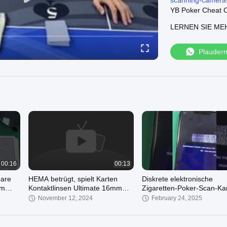
scanning-camera-
YB Poker Cheat Co
Wir können liefer
LERNEN SIE ME
Poker-Betrugsger
poker-cheating-d
Poker-Analyseger
Plauder
poker-analyzer-d
Infrarot-Kontaktl
infrared-contact-
Besuchen Sie unse
00:16
00:13
bare
HEMA betrügt, spielt Karten
Diskrete elektronische
im
Kontaktlinsen Ultimate 16mm
Zigaretten-Poker-Scan-K
Kontaktlinsen
für die Echtzeit-Kartenana
November 12, 2024
February 24, 2025