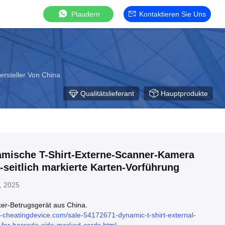
Plaudern
Kontaktieren Sie Uns
rsteller Von China
Qualitätslieferant
Hauptprodukte
amische T-Shirt-Externe-Scanner-Kamera
-seitlich markierte Karten-Vorführung
, 2025
er-Betrugsgerät aus China.
r-cheatingdevice.com/sale-54172671-dynamic-t-shirt-external-