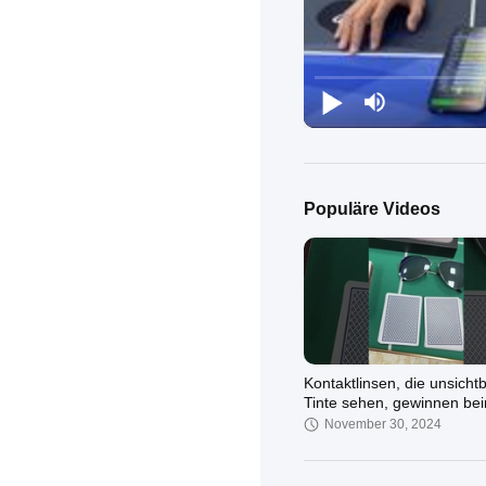
Populäre Videos
Kontaktlinsen, die unsicht
Tinte sehen, gewinnen be
Kartenspiel Vorteile
November 30, 2024