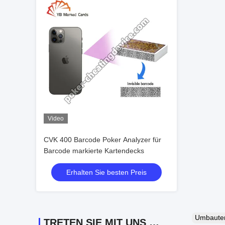
Video
CVK 400 Barcode Poker Analyzer für
Barcode markierte Kartendecks
Erhalten Sie besten Preis
Umbaut
TRETEN SIE MIT UNS IN VERBINDUNG