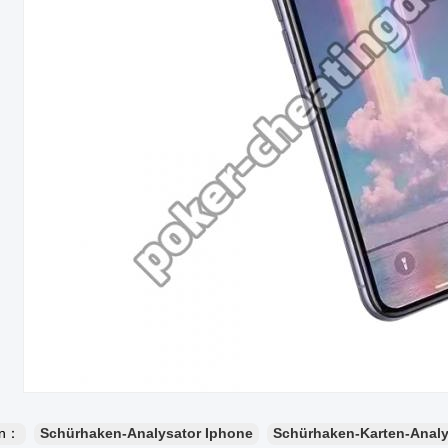
en：
Schürhaken-Analysator Iphone
Schürhaken-Karten-Analy