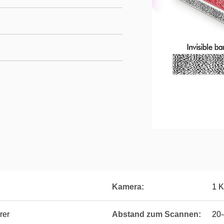
Kamera:
1 
rer
Abstand zum Scannen:
20