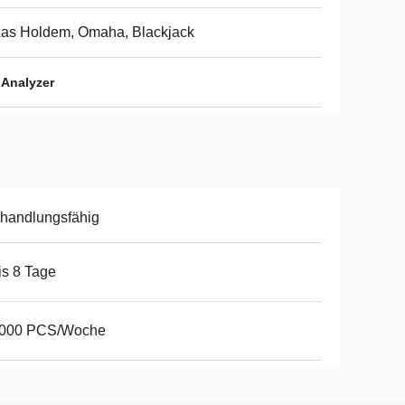
as Holdem, Omaha, Blackjack
 Analyzer
handlungsfähig
is 8 Tage
,000 PCS/Woche