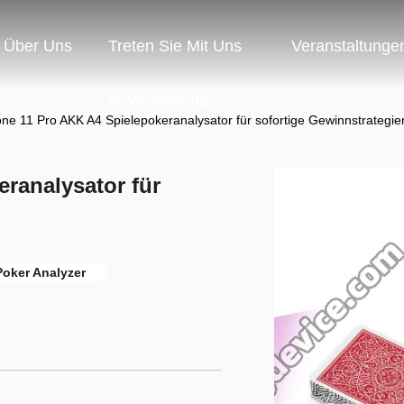
Über Uns
Treten Sie Mit Uns
Veranstaltunge
In Verbindung
one 11 Pro AKK A4 Spielepokeranalysator für sofortige Gewinnstrategie
ranalysator für
oker Analyzer