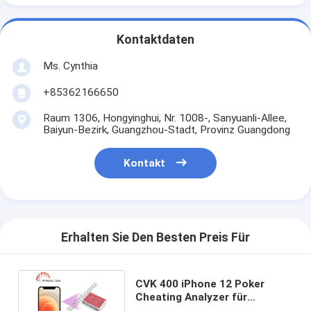
Kontaktdaten
Ms. Cynthia
‪+85362166650‬
Raum 1306, Hongyinghui, Nr. 1008-, Sanyuanli-Allee,
Baiyun-Bezirk, Guangzhou-Stadt, Provinz Guangdong
Kontakt
Erhalten Sie Den Besten Preis Für
CVK 400 iPhone 12 Poker
Cheating Analyzer für
fortgeschrittene