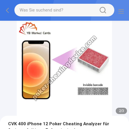
2
/
3
CVK 400 iPhone 12 Poker Cheating Analyzer für