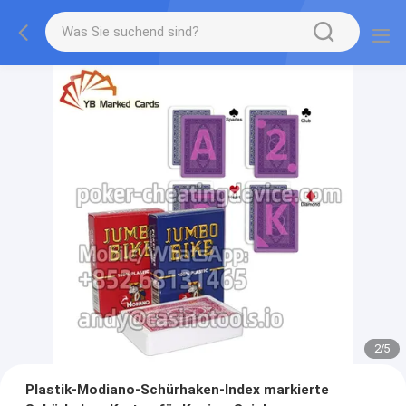
2
/
5
Plastik-Modiano-Schürhaken-Index markierte