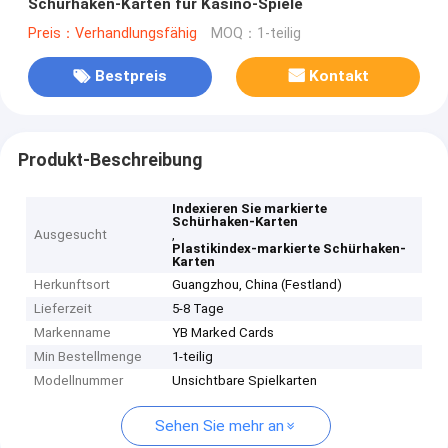
Schürhaken-Karten für Kasino-Spiele
Preis：Verhandlungsfähig
MOQ：1-teilig
Bestpreis
Kontakt
Produkt-Beschreibung
Indexieren Sie markierte
Schürhaken-Karten
Ausgesucht
,
Plastikindex-markierte Schürhaken-
Karten
Herkunftsort
Guangzhou, China (Festland)
Lieferzeit
5-8 Tage
Markenname
YB Marked Cards
Min Bestellmenge
1-teilig
Modellnummer
Unsichtbare Spielkarten
Sehen Sie mehr an