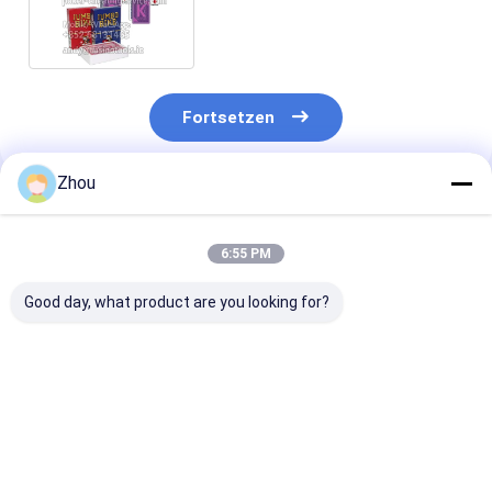
Karten für Kasino-Spiele
Fortsetzen
Zhou
Empfohlene Produkte
6:55 PM
Good day, what product are you looking for?
Copag Texas
Modiano
Copag 4 Colou
Hold'em UV Marked
Professional
Plastic Secret
Cards – Invisible
Infrared Marked
Marked Playin
Infrared Marked
Poker Deck –
Cards