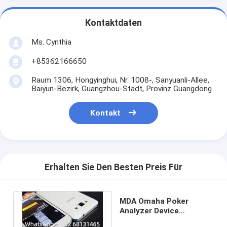
Kontaktdaten
Ms. Cynthia
‪+85362166650‬
Raum 1306, Hongyinghui, Nr. 1008-, Sanyuanli-Allee,
Baiyun-Bezirk, Guangzhou-Stadt, Provinz Guangdong
Kontakt
Erhalten Sie Den Besten Preis Für
MDA Omaha Poker
Analyzer Device
Metal/Plastik für