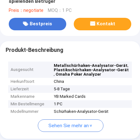
spielenden Betrüger
Preis：negotiate
MOQ：1 PC
Bestpreis
Kontakt
Produkt-Beschreibung
,
Metallschürhaken-Analysator-Gerät
Ausgesucht
Plastikschürhaken-Analysator-Gerät
,
Omaha Poker Analyzer
Herkunftsort
China
Lieferzeit
5-8 Tage
Markenname
YB Marked Cards
Min Bestellmenge
1 PC
Modellnummer
Schürhaken-Analysator-Gerät
Sehen Sie mehr an