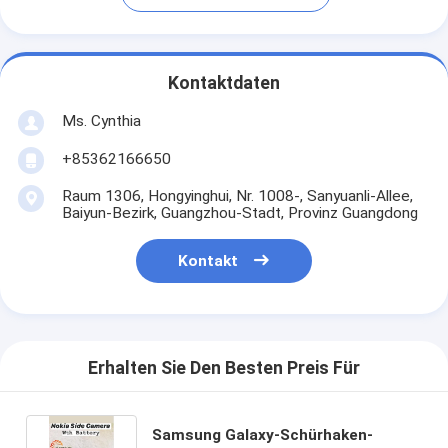
Kontaktdaten
Ms. Cynthia
‪+85362166650‬
Raum 1306, Hongyinghui, Nr. 1008-, Sanyuanli-Allee,
Baiyun-Bezirk, Guangzhou-Stadt, Provinz Guangdong
Kontakt
Erhalten Sie Den Besten Preis Für
Samsung Galaxy-Schürhaken-