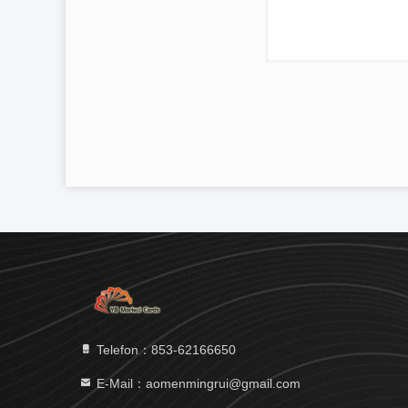
Telefon：853-62166650‬
E-Mail：aomenmingrui@gmail.com