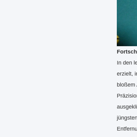
Fortsch
In den l
erzielt
bloßem 
Präzisi
ausgeklü
jüngsten
Entfernu