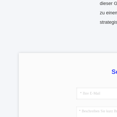
dieser 
zu einem
strategi
S