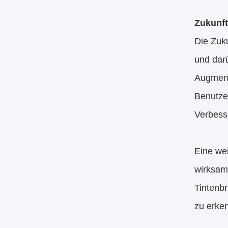
Zukunft
Die Zuku
und darü
Augment
Benutzer
Verbess
Eine we
wirksame
Tintenb
zu erke