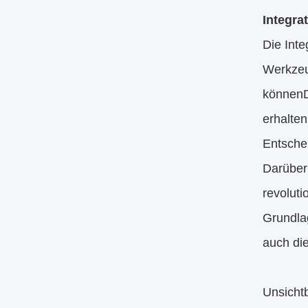
Integra
Die Inte
Werkzeug
könnenD
erhalten
Entsche
Darüber 
revoluti
Grundlag
auch die
Unsichtb