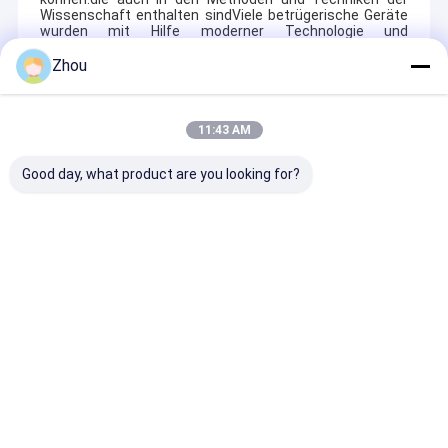
Wissenschaft enthalten sindViele betrügerische Geräte
wurden mit Hilfe moderner Technologie und
Wissenschaft entwickelt.
Zhou
Recommended Products
11:43 AM
Good day, what product are you looking for?
Stealth Watch
Infrarotbrille für
Modische
Spielkartenscanner
Poker erkennt
Sonnenbrille,
für genaue Barcode
markierte Karten und
Leuchtstoffbri
Poker Card Cheating
gewinnt
Betrügerbrille,
strategischen
Anfrage absenden
Anfrage absenden
Anfrage abs
Vorteil
Startseite
Über uns
Kontakt
Desktop Site