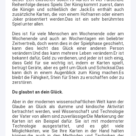
Reihenfolge dieses Spiels: Der König kommt zuerst, dann
die Königin und schließlich der Jack.Es enthält auch
zusätzliche Karten, die von einem Hofnarren oder einem
Joker präsentiert werden.Das ist ein sehr berühmtes
Spiel unter allen.
Dies ist für viele Menschen am Wochenende oder am
Wochenende und auch an Wochentagen ein beliebter
Zeitvertreib, doch wenn dies in der Spielphase geschieht,
kann dies leicht das Glück einer anderen Person
verändern.Und das kann mehrere Leben verändern.Er ist
bekannt dafür, Geld zu verdienen, und jeder ist sich einig,
dass Geld für sie wichtig ist, indem er Karten spielt,
betrügt Geräte, aber es geht um Glück und Schicksal.Das
kann dich in einem Augenblick zum König machen.Es
bleibt die Fähigkeit, Stein für Stein zu erschaffen oder zu
zerstören.
Du glaubst an dein Glück.
Aber in der modernen wissenschaftlichen Welt kann der
Glaube an Glück als dumme und kindische Aktivität
betrachtet werden, weil Wissenschaft und Technologie
der Vater von allem sind.zuverlässigerDie Markierung der
Karten ist ein Beispiel dafür. Sie ist mit modernster
Technologie ausgestattet, und es gibt viele
Möglichkeiten, wie Sie Ihre Karten in der Hand halten
können.die auch in den Methoden und Techniken der