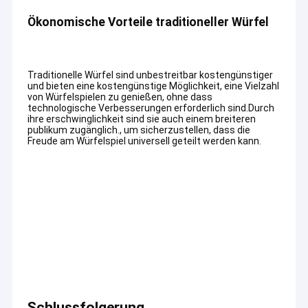
Ökonomische Vorteile traditioneller Würfel
Traditionelle Würfel sind unbestreitbar kostengünstiger
und bieten eine kostengünstige Möglichkeit, eine Vielzahl
von Würfelspielen zu genießen, ohne dass
technologische Verbesserungen erforderlich sind.Durch
ihre erschwinglichkeit sind sie auch einem breiteren
publikum zugänglich., um sicherzustellen, dass die
Freude am Würfelspiel universell geteilt werden kann.
Schlussfolgerung