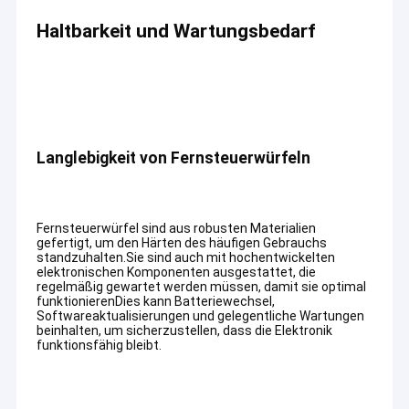
Haltbarkeit und Wartungsbedarf
Langlebigkeit von Fernsteuerwürfeln
Fernsteuerwürfel sind aus robusten Materialien
gefertigt, um den Härten des häufigen Gebrauchs
standzuhalten.Sie sind auch mit hochentwickelten
elektronischen Komponenten ausgestattet, die
regelmäßig gewartet werden müssen, damit sie optimal
funktionierenDies kann Batteriewechsel,
Haus
Softwareaktualisierungen und gelegentliche Wartungen
YB Poker Cheat Co., Ltd wurde 1999 gegründet und befindet sich
beinhalten, um sicherzustellen, dass die Elektronik
in einer international bekannten Stadt Guangzhou. Es ist das
funktionsfähig bleibt.
Produkte
erste Unternehmen, dem eine Lizenz für die Herstellung, den
Vertrieb und den Casino-Service erteilt wurde.YB Poker Cheat
Über uns
kann Ihnen
Poker-Analysator, Karten mit unsichtbarer Tinte,
UV-Kontaktlinsen, Poker-Scanner, Karten mit unsichtbarer